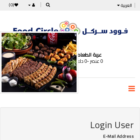
(0)
العربية
عربة الطعام
0 عنصر -0 دك
الأقسام
Login User
E-Mail Address