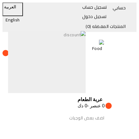
تسجيل حساب
حسابي
العربية
تسجيل دخول
English
المنتجات المفضله
(0)
(+965) 1884-777
24/7 الدعم الفني
عربة الطعام
0 عنصر -0 دك
اضف بعض الوجبات