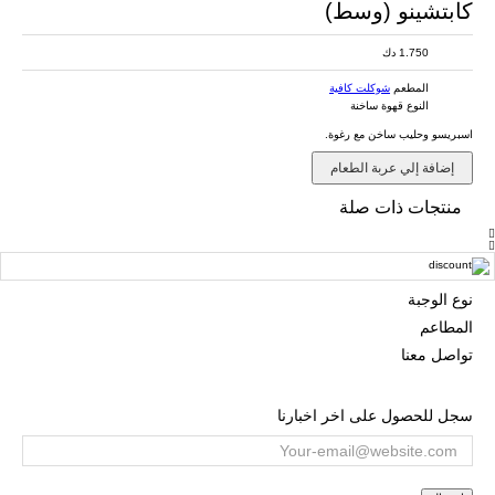
كابتشينو (وسط)
1.750 دك
المطعم
شوكلت كافية
النوع
قهوة ساخنة
اسبريسو وحليب ساخن مع رغوة.
إضافة إلي عربة الطعام
منتجات ذات صلة
نوع الوجبة
المطاعم
تواصل معنا
سجل للحصول على اخر اخبارنا