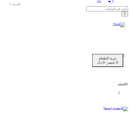
(0)
العربية
عربة الطعام
0 عنصر -0 دك
الأقسام