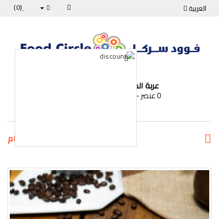
(0)
العربية
عربة الطعام
0 عنصر -0 دك
الأقسام